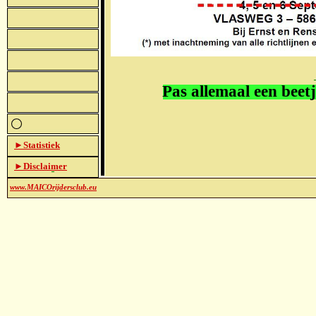
►Statistiek
►Disclaimer
www.MAICOrijdersclub.eu