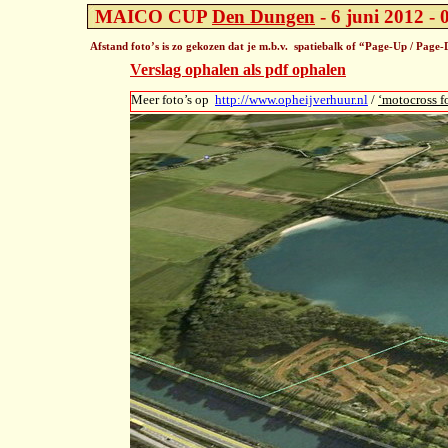
MAICO CUP
Den Dungen
-
6 juni 2012 -
0
Afstand foto’s is zo gekozen dat je m.b.v. spatiebalk of “Page-
Up / Page-
Verslag ophalen als pdf ophalen
Meer foto’s op
http://www.opheijverhuur.nl
/
‘motocross fo